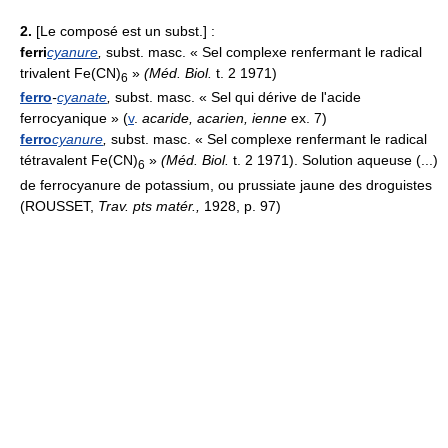
2.
[Le composé est un subst.] :
ferri
cyanure
,
subst. masc. « Sel complexe renfermant le radical
trivalent Fe(CN)
»
(
Méd. Biol.
t. 2 1971)
6
ferro
-
cyanate
,
subst. masc. « Sel qui dérive de l'acide
ferrocyanique » (
v
.
acaride, acarien, ienne
ex. 7)
ferro
cyanure
,
subst. masc. « Sel complexe renfermant le radical
tétravalent Fe(CN)
»
(
Méd. Biol.
t. 2 1971). Solution aqueuse (...)
6
de ferrocyanure de potassium, ou prussiate jaune des droguistes
(ROUSSET,
Trav. pts matér.,
1928, p. 97)