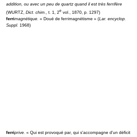
addition, ou avec un peu de quartz quand il est très ferrifère
e
(WURTZ,
Dict. chim.,
t. 1, 2
vol., 1870, p. 1297)
ferri
magnétique.
« Doué de ferrimagnétisme » (
Lar. encyclop.
Suppl.
1968)
ferri
prive.
« Qui est provoqué par, qui s'accompagne d'un déficit