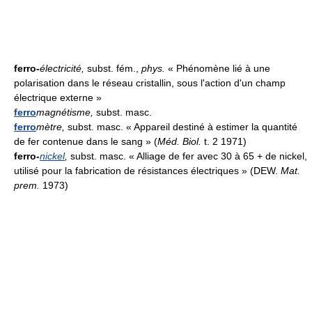
ferro-
électricité
,
subst. fém.,
phys.
« Phénomène lié à une
polarisation dans le réseau cristallin, sous l'action d'un champ
électrique externe »
ferro
magnétisme,
subst. masc.
ferro
mètre
,
subst. masc. « Appareil destiné à estimer la quantité
de fer contenue dans le sang » (
Méd. Biol.
t. 2 1971)
ferro-
nickel
,
subst. masc. « Alliage de fer avec 30 à 65 + de nickel,
utilisé pour la fabrication de résistances électriques » (DEW.
Mat.
prem.
1973)