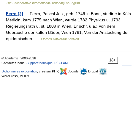
The Collaborative International Dictionary of English
Ferro [2]
— Ferro, Pascal Jos., geb. 1749 in Bonn, studirte in Köln
Medicin, kam 1775 nach Wien, wurde 1782 Physikus u. 1793
Regierungsrath u. st. 1809 in Wien. Er schr. u.a.: Von dem
Gebrauche der kalten Bäder, Wien 1781; Von der Ansteckung der
epidemischen …
Pierer's Universal-Lexikon
© Academic, 2000-2026
18+
Contactez-nous:
Support technique
,
RÉCLAME
Dictionnaires exportation
, créé sur PHP,
Joomla,
Drupal,
WordPress, MODx.