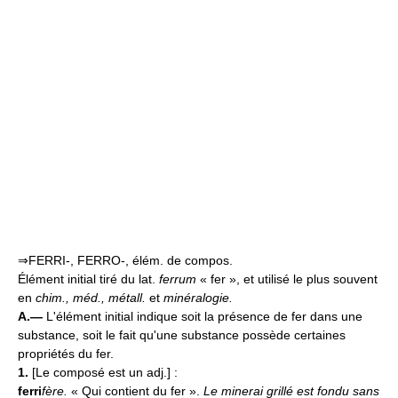
⇒FERRI-, FERRO-, élém. de compos.
Élément initial tiré du lat.
ferrum
« fer », et utilisé le plus souvent
en
chim., méd., métall.
et
minéralogie.
A.—
L'élément initial indique soit la présence de fer dans une
substance, soit le fait qu'une substance possède certaines
propriétés du fer.
1.
[Le composé est un adj.] :
ferri
fère.
« Qui contient du fer ».
Le minerai grillé est fondu sans