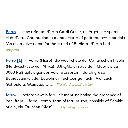
Ferro
— may refer to: *Ferro Carril Oeste, an Argentine sports
club *Ferro Corporation, a manufacturer of performance materials
*An alternative name for the island of El Hierro *Ferro Lad …
Wikipedia
Ferro [1]
— Ferro (Hiero), die westlichste der Canarischen Inseln
(Nordwestküste von Afrika), 3,8 QM.; ein aus dem Meer bis zu
3000 Fuß aufsteigender Fels; wasserarm, durch große
Betriebsamkeit der Bewohner fruchtbar gemacht; Viehzucht,
Getreide u. Weinbau;… …
Pierer's Universal-Lexikon
ferro-
— before vowels ferr , element indicating the presence of
iron, from L. ferro , comb. form of ferrum iron, possibly of Semitic
origin, via Etruscan [Klein] …
Etymology dictionary