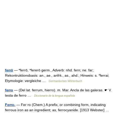
ferrō
— *ferrō, *fererō germ., Adverb: nhd. fern; ne. far;
Rekontruktionsbasis: an., ae., anfrk., as., ahd.; Hinweis: s. *ferrai;
Etymologie: vergleiche …
Germanisches Wörterbuch
ferro
— (Del lat. ferrum, hierro). m. Mar. Ancla de las galeras. ☛ V.
testa de ferro …
Diccionario de la lengua española
Ferro-
— Fer ro (Chem.) A prefix, or combining form, indicating
ferrous iron as an ingredient; as, ferrocyanide. [1913 Webster] …