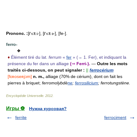
Prononc. :
[
-], [
-], [fe-].
ferro-
❖
♦
Élément tiré du lat.
ferrum
«
fer
» (→ 1. Fer), et indiquant la
présence du fer dans un alliage
(
⇒
Ferri-).
—
Outre les mots
traités ci-dessous, on peut signaler :
||
ferrocérium
[fɛʀoseʀjɔm]
n. m.,
alliage (70% de cérium), dont on fait les
pierres à briquet;
ferromolybdè
ne
;
ferrosilicium
; ferrotungstène.
Encyclopédie Universelle
.
2012
.
Игры ⚽
Нужна курсовая?
ferrite
ferrociment