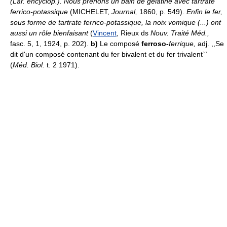
(Lar. encyclop.). Nous prenons un bain de gélatine avec tartrate
ferrico-potassique
(MICHELET,
Journal,
1860, p. 549).
Enfin le fer,
sous forme de tartrate ferrico-potassique, la noix vomique (...) ont
aussi un rôle bienfaisant
(
Vincent
, Rieux ds
Nouv. Traité Méd.,
fasc. 5, 1, 1924, p. 202).
b)
Le composé
ferroso-
ferrique,
adj. ,,Se
dit d'un composé contenant du fer bivalent et du fer trivalent``
(
Méd. Biol.
t. 2 1971).