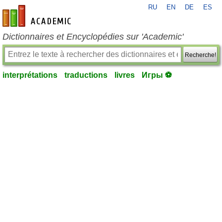
RU
EN
DE
ES
fr-academic.com
Dictionnaires et Encyclopédies sur 'Academic'
Recherche!
interprétations
traductions
livres
Игры ⚽