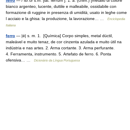
ferro
— / fɛr:o/ s.m. [lat. ferrum ]. 1. a. (chim.) [metallo di colore
bianco argenteo, lucente, duttile e malleabile, ossidabile con
formazione di ruggine in presenza di umidità; usato in leghe come
l acciaio e la ghisa: la produzione, la lavorazione… …
Enciclopedia
Italiana
ferro
— |é| s. m. 1. [Química] Corpo simples, metal dúctil,
maleável e muito tenaz, de cor cinzenta azulada e muito útil na
indústria e nas artes. 2. Arma cortante. 3. Arma perfurante.
4. Ferramenta, instrumento. 5. Artefato de ferro. 6. Ponta
ofensiva… …
Dicionário da Língua Portuguesa