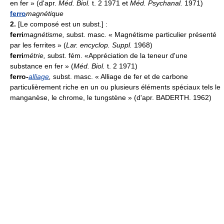
en fer » (d'apr.
Méd. Biol.
t. 2 1971 et
Méd. Psychanal.
1971)
ferro
magnétique
2.
[Le composé est un subst.] :
ferri
magnétisme
,
subst. masc. « Magnétisme particulier présenté
par les ferrites » (
Lar. encyclop. Suppl.
1968)
ferri
métrie
,
subst. fém. «Appréciation de la teneur d'une
substance en fer » (
Méd. Biol.
t. 2 1971)
ferro-
alliage
,
subst. masc. « Alliage de fer et de carbone
particulièrement riche en un ou plusieurs éléments spéciaux tels le
manganèse, le chrome, le tungstène » (d'apr. BADERTH. 1962)